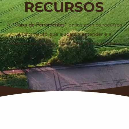
RECURSOS
A
"
Caixa de Ferramentas
"
online com os recursos
e informação que ajudará a entender e a
implementar práticas inovadoras de agrovoltaica