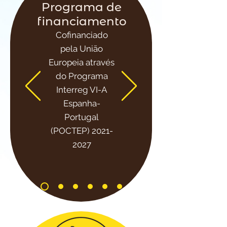
Programa de
financiamento
Cofinanciado
pela União
Europeia através
do Programa
Interreg VI-A
Espanha-
Portugal
(POCTEP)
2021-
2027