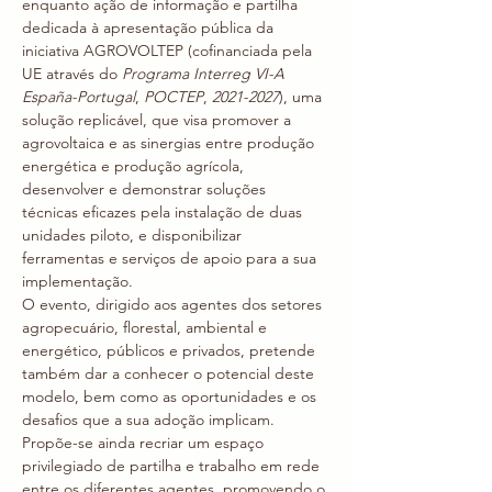
enquanto ação de informação e partilha 
dedicada à apresentação pública da 
iniciativa AGROVOLTEP (cofinanciada pela 
UE através do 
Programa Interreg VI-A 
España-Portugal
, 
POCTEP
, 
2021-2027
), uma 
solução replicável, que visa promover a 
agrovoltaica e as sinergias entre produção 
energética e produção agrícola, 
desenvolver e demonstrar soluções 
técnicas eficazes pela instalação de duas 
unidades piloto, e disponibilizar 
ferramentas e serviços de apoio para a sua 
implementação.
O evento, dirigido aos agentes dos setores 
agropecuário, florestal, ambiental e 
energético, públicos e privados, pretende 
também dar a conhecer o potencial deste 
modelo, bem como as oportunidades e os 
desafios que a sua adoção implicam.
Propõe-se ainda recriar um espaço 
privilegiado de partilha e trabalho em rede 
entre os diferentes agentes, promovendo o 