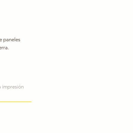
de paneles
erra.
a impresión