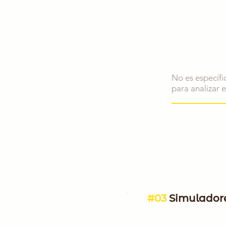
No es específi
para analizar e
#03
Simuladore