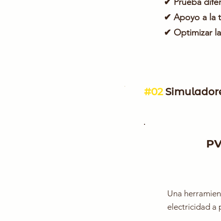
✔ Prueba dife
✔ Apoyo a la 
✔ Optimizar la 
#02
Simuladore
PV
Una herramient
electricidad a 